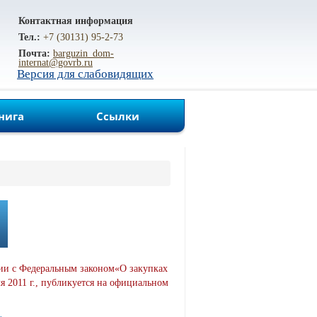
Контактная информация
Тел.:
+7 (30131) 95-2-73
Почта:
barguzin_dom-
internat@govrb.ru
Версия для слабовидящих
нига
Ссылки
вии с Федеральным законом«О закупках
я 2011 г., публикуется на официальном