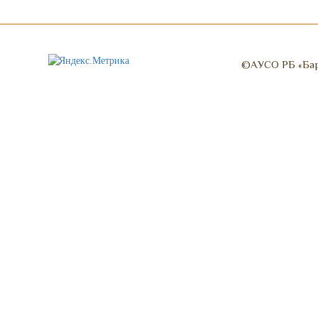
©АУСО РБ «Барг