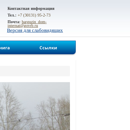
Контактная информация
Тел.:
+7 (30131) 95-2-73
Почта:
barguzin_dom-
internat@govrb.ru
Версия для слабовидящих
нига
Ссылки