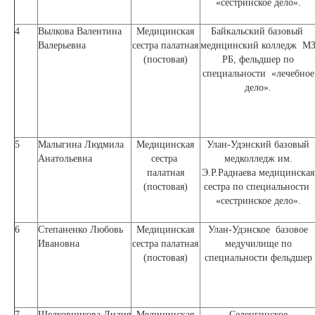
«сестринское дело».
4
Вылкова Валентина
Медицинская
Байкальский базовый
Валерьевна
сестра палатная
медицинский колледж М
(постовая)
РБ, фельдшер по
специальности «лечебное
дело».
5
Малыгина Людмила
Медицинская
Улан-Удэнский базовый
Анатольевна
сестра
медколледж им.
палатная
Э.Р.Раднаева медицинская
(постовая)
сестра по специальности
«сестринское дело».
6
Степаненко Любовь
Медицинская
Улан-Удэнское базовое
Ивановна
сестра палатная
медучилище по
(постовая)
специальности фельдшер
7
Шелковникова Лидия
Медицинская
Селенгинское