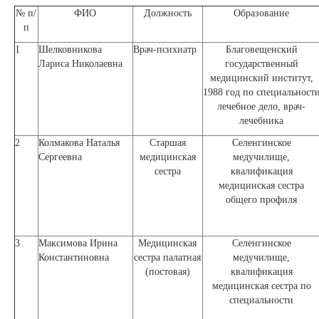
№ п/
ФИО
Должность
Образование
п
1
Шелковникова
Врач-психиатр
Благовещенский
Лариса Николаевна
государственный
медицинский институт,
1988 год по специальност
лечебное дело, врач-
лечебника
2
Колмакова Наталья
Старшая
Селенгинское
Сергеевна
медицинская
медучилище,
сестра
квалификация
медицинская сестра
общего профиля
3
Максимова Ирина
Медицинская
Селенгинское
Константиновна
сестра палатная
медучилище,
(постовая)
квалификация
медицинская сестра по
специальности