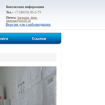
Контактная информация
Тел.:
+7 (30131) 95-2-73
Почта:
barguzin_dom-
internat@govrb.ru
Версия для слабовидящих
нига
Ссылки